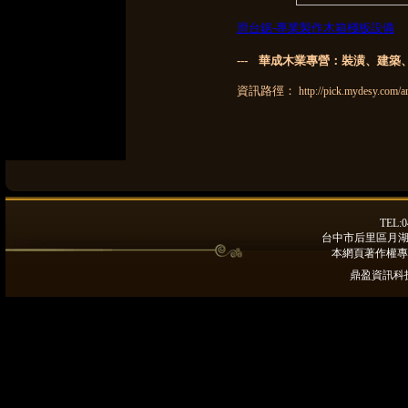
滑台鋸-專業製作木箱棧板設備
--- 華成木業專營：裝潢、建
資訊路徑：
http://pick.mydesy.com/a
TEL:0
台中市后里區月湖路9
本網頁著作權專
鼎盈資訊科技