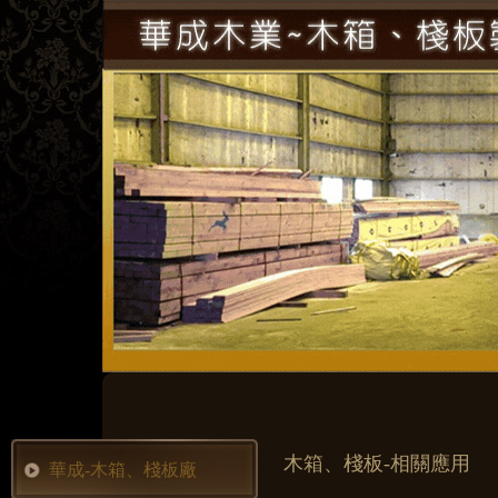
木箱、棧板-相關應用
華成-木箱、棧板廠