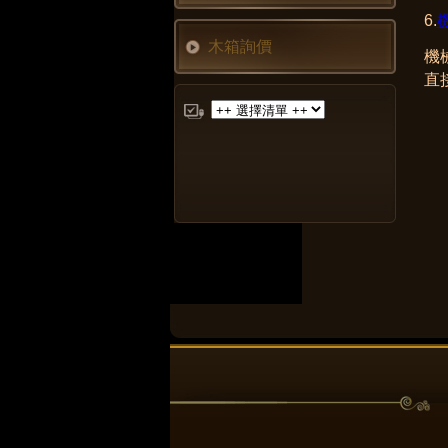
6.
木箱詢價
機
直