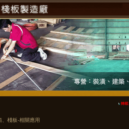
轉載
箱、棧板-相關應用