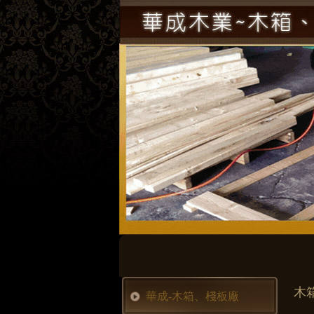
木
華成-木箱、棧板廠