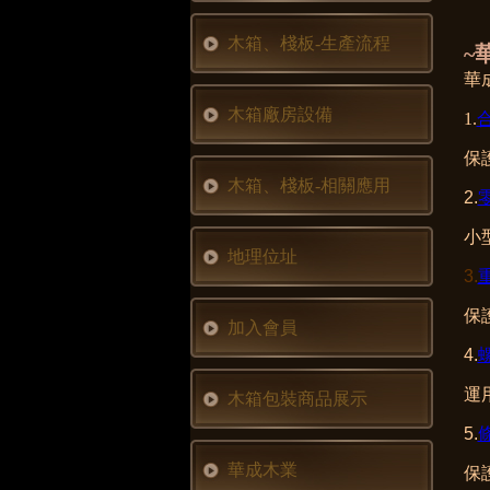
木箱、棧板-生產流程
~
華
木箱廠房設備
1.
保
木箱、棧板-相關應用
2.
小
地理位址
3.
保
加入會員
4.
運
木箱包裝商品展示
5.
華成木業
保