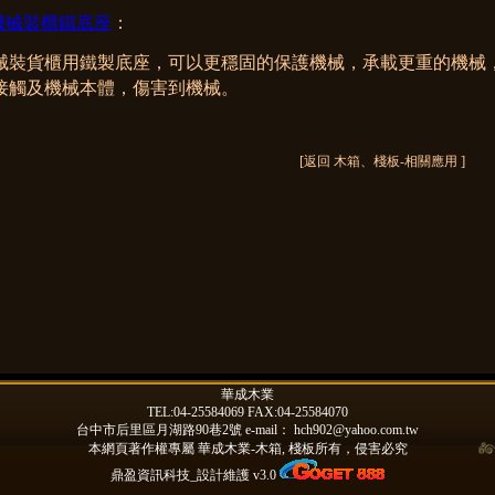
機械裝櫃鐵底座
：
械裝貨櫃用鐵製底座，可以更穩固的保護機械，承載更重的機械
接觸及機械本體，傷害到機械。
[
]
返回 木箱、棧板-相關應用
華成木業
TEL:04-25584069 FAX:04-25584070
台中市后里區月湖路90巷2號 e-mail：
hch902@yahoo.com.tw
本網頁著作權專屬
華成木業-木箱, 棧板
所有，侵害必究
鼎盈資訊科技_設計維護 v3.0