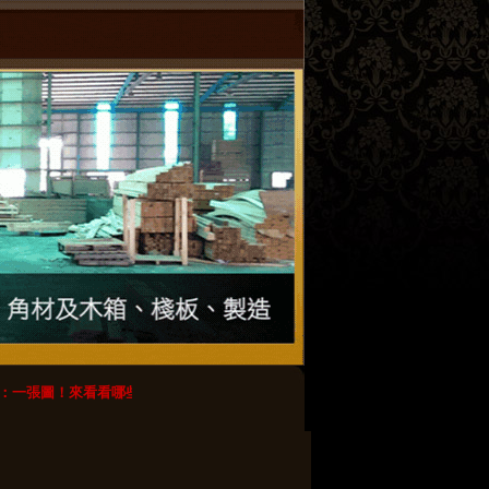
：一張圖！來看看哪些木棧板最好不要用？
【轉載】木棧板のdiy創意_春