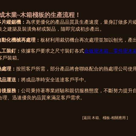
成木業~木箱棧板的生產流程！
.多片縱鋸機：
為求更優化的產品品質及生產速度，量身訂做多片
良之建築及裝潢角材或製品，隨即完成初步產出。
.自動化機械再處理：
板材利用裁切機台再次處理並加以刨光，產
.人工裝釘：
依據客戶要求之尺寸裝釘各式
合板密木箱、零件密木
客戶裝箱。
.熱處理：
按照客戶所需，部分產品將會聯絡配合的熱處理公司使
.成品運送：
將成品準時安全送達客戶手中。
.售後服務：
公司秉持著專業經驗和親切服務態度，不斷努力提升
合理、迅速優良的品質來滿足客戶需求。
[
]
返回 木箱、棧板-相關應用