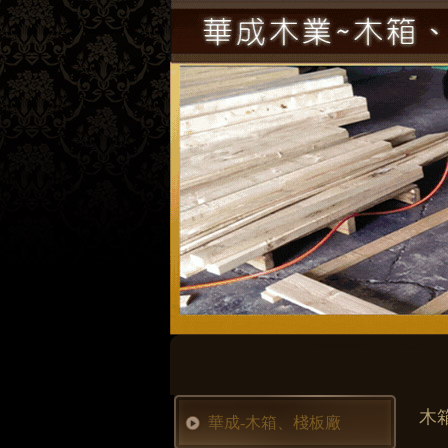
木
華成-木箱、棧板廠