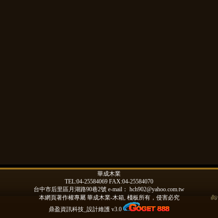
華成木業
TEL:04-25584069 FAX:04-25584070
台中市后里區月湖路90巷2號 e-mail：
hch902@yahoo.com.tw
本網頁著作權專屬
華成木業-木箱, 棧板
所有，侵害必究
鼎盈資訊科技_設計維護 v3.0