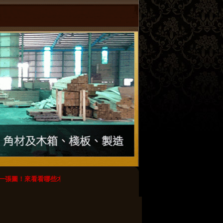
一張圖！來看看哪些木棧板最好不要用？
【轉載】木棧板のdiy創意_春瑾