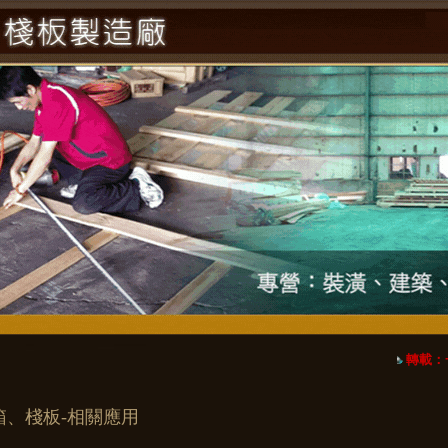
轉載：
箱、棧板-相關應用