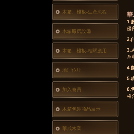
木箱、棧板-生產流程
華
1
優
木箱廠房設備
2
3
木箱、棧板-相關應用
為
4
地理位址
5
6
加入會員
格
木箱包裝商品展示
華成木業