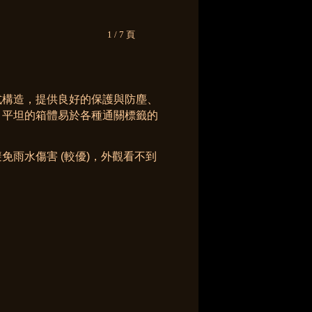
1 / 7 頁
式構造，提供良好的保護與防塵、
，平坦的箱體易於各種通關標籤的
免雨水傷害 (較優)，
外觀看不到