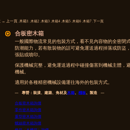
 → 上一頁 .木箱1 .
.
.
.
.
.
.
木箱2
木箱3
木箱4
木箱5
木箱6
木箱7
下一頁
合板密木箱
一般國際物流常見的包裝方式，看不見內容物的全密閉
防潮能力，若有散裝物的話可避免運送過程掉落或防盜
張貼或噴印。
保護機械完整，
避免運送過程中碰撞傷害到機械主體，
避
機械。
適用於各種精密機械設備運往海外的包裝方式。
--- 專營：裝潢、建築、角材及
木箱
、
棧板
、製造 ---
合板密木箱詢價
零件密木箱詢價
重型密木箱詢價
螺絲密木箱詢價
條箱〈木柵箱〉詢價