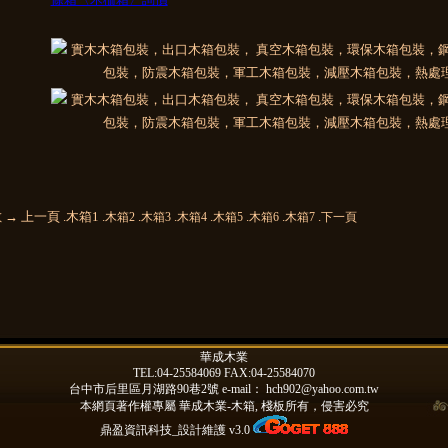
 → 上一頁 .木箱1 .
.
.
.
.
.
.
木箱2
木箱3
木箱4
木箱5
木箱6
木箱7
下一頁
華成木業
TEL:04-25584069 FAX:04-25584070
台中市后里區月湖路90巷2號 e-mail：
hch902@yahoo.com.tw
本網頁著作權專屬
華成木業-木箱, 棧板
所有，侵害必究
鼎盈資訊科技_設計維護 v3.0