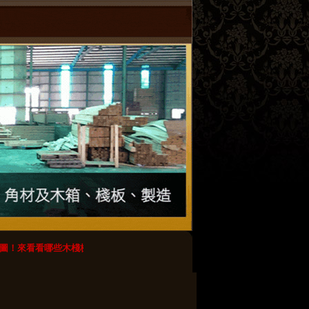
圖！來看看哪些木棧板最好不要用？
【轉載】木棧板のdiy創意_春瑾設計