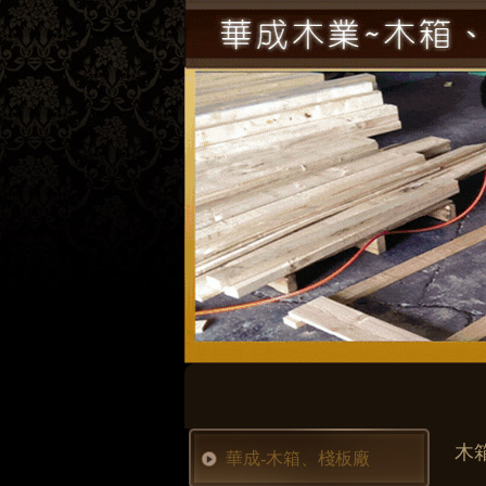
木
華成-木箱、棧板廠