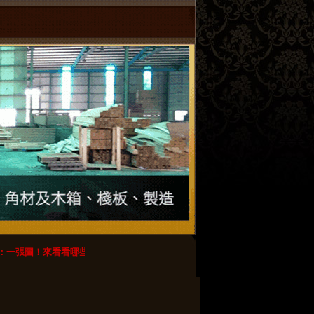
一張圖！來看看哪些木棧板最好不要用？
【轉載】木棧板のdiy創意_春