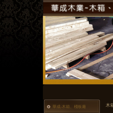
木
華成-木箱、棧板廠