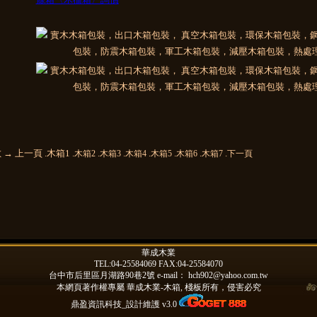
 → 上一頁 .木箱1 .
.
.
.
.
.
.
木箱2
木箱3
木箱4
木箱5
木箱6
木箱7
下一頁
華成木業
TEL:04-25584069 FAX:04-25584070
台中市后里區月湖路90巷2號 e-mail：
hch902@yahoo.com.tw
本網頁著作權專屬
華成木業-木箱, 棧板
所有，侵害必究
鼎盈資訊科技_設計維護 v3.0