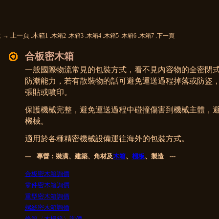
 → 上一頁 .木箱1 .
.
.
.
.
.
.
木箱2
木箱3
木箱4
木箱5
木箱6
木箱7
下一頁
合板密木箱
一般國際物流常見的包裝方式，看不見內容物的全密閉
防潮能力，若有散裝物的話可避免運送過程掉落或防盜
張貼或噴印。
保護機械完整，
避免運送過程中碰撞傷害到機械主體，
避
機械。
適用於各種精密機械設備運往海外的包裝方式。
--- 專營：裝潢、建築、角材及
木箱
、
棧板
、製造 ---
合板密木箱詢價
零件密木箱詢價
重型密木箱詢價
螺絲密木箱詢價
條箱〈木柵箱〉詢價