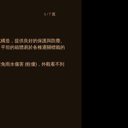
1 / 7 頁
式構造，提供良好的保護與防塵、
，平坦的箱體易於各種通關標籤的
免雨水傷害 (較優)，
外觀看不到