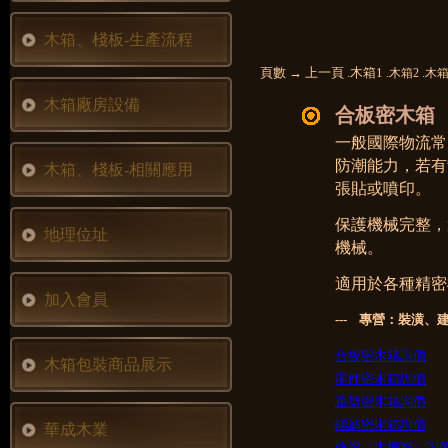
木箱、棧板-生產流程
頁數 → 上一頁 .木箱1 .
.
木箱2
木箱
木箱廠房設備
合板密木箱
一般國際物流常
防潮能力，若有
木箱、棧板-相關應用
張貼或噴印。
保護機械完整，
地理位址
機械。
適用於各種精密
加入會員
--- 專營：裝潢、
合板密木箱詢價
木箱包裝商品展示
零件密木箱詢價
重型密木箱詢價
螺絲密木箱詢價
華成木業
條箱〈木柵箱〉詢