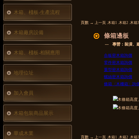
木箱、棧板-生產流程
頁數 →
.
.
.
上一頁
木箱1
木箱2
木箱
木箱廠房設備
條箱邊板
--- 專營：裝潢
木箱、棧板-相關應用
合板密木箱詢價
零件密木箱詢價
重型密木箱詢價
地理位址
螺絲密木箱詢價
條箱〈木柵箱〉詢
加入會員
木箱包裝商品展示
華成木業
頁數 →
.
.
.
上一頁
木箱1
木箱2
木箱