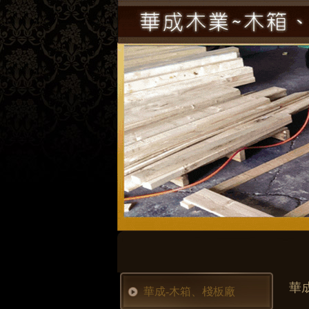
華
華成-木箱、棧板廠