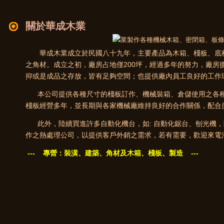
關於華成木業
華成木業成立於民國八十九年，主要產品為木箱、棧板、底板
之角材。成立之初，廠房占地僅200坪，經過多年的努力，廠房擴
抑或是成品之存放，皆有足夠空間；也提供廠內員工良好的工作
本公司提供各種尺寸的棧板訂作、機械裝箱、倉儲使用之各種
棧板經營多年，並長期與各家機械廠維持良好的合作關係，配合
此外，陸續買進許多自動化機台，如: 自動化鋸台、刨光機，
作之熱處理公司，以提供客戶外銷之需求，若有需要，歡迎來電
--- 專營：裝潢、建築、角材及木箱、棧板、製造 ---