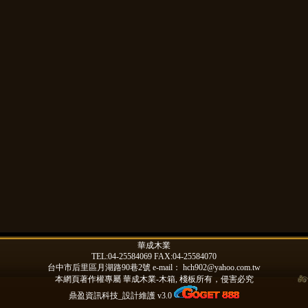
華成木業
TEL:04-25584069 FAX:04-25584070
台中市后里區月湖路90巷2號 e-mail：
hch902@yahoo.com.tw
本網頁著作權專屬
華成木業-木箱, 棧板
所有，侵害必究
鼎盈資訊科技_設計維護 v3.0